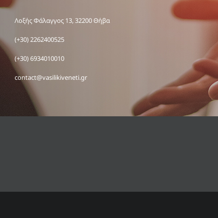
Λοξής Φάλαγγος 13, 32200 Θήβα
(+30) 2262400525
(+30) 6934010010
contact@vasilikiveneti.gr