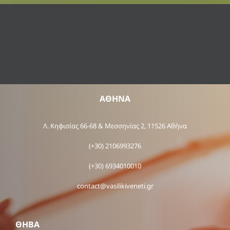
ΑΘΗΝΑ
Λ. Κηφισίας 66-68 & Μεσσηνίας 2, 11526 Αθήνα
(+30) 2106993276
(+30) 6934010010
contact@vasilikiveneti.gr
ΘΗΒΑ